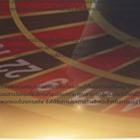
นมาก ด้วยเหตุว่าแทนที่จะเป็นเครื่องหมายแบบเริ่มแรก กลับมีเครื่
ตเกมนี้มีรอบโบนัสในเพย์ไลน์เดียว สำหรับเกมนี้คุณจะได้เจอกับห้องแ
วที่ชัด มีความกระโดดในเรื่องเสียงเกมอาร์เคดแบบแท้ๆโดยมีช่องชำระเงิ
ล็อตผลไม้แบบเริ่มแรก ยกตัวอย่างเช่นองุ่น มะนาว และก็เลข 7 นำโชค ขอ
หมายทับกันปรากฏบน 2 วงล้อ วงล้อที่การเพิ่มสองเท่า จะเปิดโอกาสสำหรั
้าใจสึกแบบย้อนยุคอย่างแท้จริง โดยเกมนี้เต็มไปด้วยเครื่องหมายเริ่มแรก
บรางวัลชนะที่ยิ่งใหญ่ที่สุดให้แด่ท่าน คุณสามารถลุ้นรับรางวัลใหญ่ได
็คพอตแบบโปรเกรสซีฟ ซึ่งได้รับการสุ่มเดาสร้างจังหวะสำหรับการชนะ
r