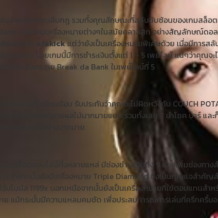
เล่นง่ายจริงๆคุณลืมกฎ รวมทั้งคุณลักษณะที่สลับซับซ้อนของเกมสล็อ
 da Bank มาพร้อมเครื่องหมายต่างๆในสมัยคลาสสิก อย่างสัญลักษณ์ดอลลา
เพียงแค่นั้น
ufakick
แต่ว่ายังเป็นเครื่องหมายพิเศษด้วย เมื่อมีการสลั
ินของคุณ โดยเกมนี้มีการชำระเงินตั้งแต่ 1 – 5 เพย์ไลน์ แน่ๆว่าคุณจะได้
ว้สำหรับเครื่องหมาย Break da Bank ในเพย์ไลน์ที่ 5
ารเล่นเกมที่ไม่อ้อมค้อม รับประกันว่าคุณจะไม่ผิดหวังกับ COUCH POT
่าวข้างต้นมีเครื่องหมายผลไม้มากมายแบบ รวมทั้งเลข 7 นำโชค บาร์ และก
่าสองเท่าผลกำไรอย่างมากมาย
่มผู้เล่นสล็อตออนไลน์ทั้งหลายแหล่ มีช่องชำระเงินถึง 9 ช่องเพิ่มช่อง
นอกจากนั้นยังมีเครื่องหมาย Triple Diamond ซึ่งเป็นกุญแจสำคัญสำหร
ได้รับโบนัส 1199x นอกเหนือจากนั้นยังเป็นเครื่องหมายที่ใช้ตอบแทนสำ
ง่าย แม้กระนั้นมีความแหลมคมชัด เพื่อประสบการณ์การเล่นที่ครึกครื้นอ