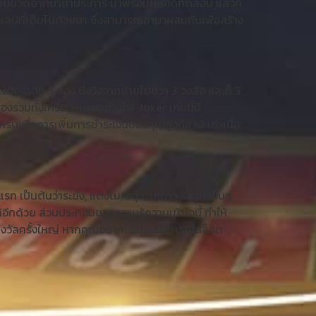
องหมายขวดยาที่นานาประการ มาพร้อมหลอดทดสอบ แล้วก็
ลปที่เต็มไปด้วยยา ซึ่งสามารถเอามาผสมกันเพื่อสร้าง
นคงเดิม 5 ช่อง ซึ่งวิ่งจากซ้ายไปขวา 3 วงล้อ และก็ 3
งรวมทั้งเครื่องหมายอย่างไพ่ Joker เกมนี้มี
บเพื่อการเพิ่มการชำระเงินของคุณสูงถึง 10 เท่าเมื่อ
 เป็นต้นว่าระฆัง, แตงโม, องุ่น, มะนาว รวมทั้งอื่นๆ
้อีกด้วย ส่วนประกอบของความรู้ความเข้าใจนี้ ทำให้
รางวัลครั้งใหญ่ หากคุณอยากได้ประสบการณ์สล็อต