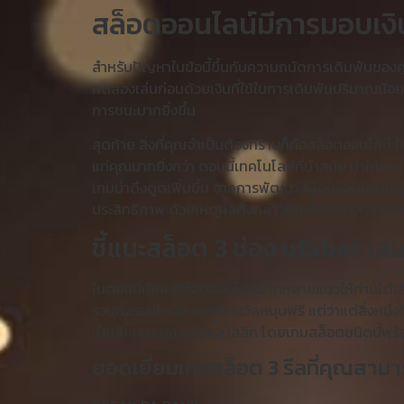
สล็อตออนไลน์มีการมอบเงิน
สำหรับปัญหาในข้อนี้ขึ้นกับความถนัดการเดิมพันของคุ
ทดลองเล่นก่อนด้วยเงินที่ใช้ในการเดิมพันปริมาณน้อย
การชนะมากยิ่งขึ้น
สุดท้าย สิ่งที่คุณจำเป็นต้องทราบก็คือสล็อตออนไลน์ ใ
แก่คุณมากยิ่งกว่า ตอนนี้เทคโนโลยีที่นำสมัย ทำให้ท่
เกมน่าดึงดูดเพิ่มขึ้น จากการพัฒนาสล็อตออนไลน์โ
ประสิทธิภาพ ด้วยเหตุผลดังกล่าวคุณก็เลยวางใจได้เลยว
ชี้แนะสล็อต 3 ช่อง
ufabet
เล่น
ในตอนนี้มีเกมสล็อตออนไลน์มากหลายแนวให้ท่านได้เลือ
รวมทั้งรอบโบนัส และก็รางวัลหมุนฟรี แต่ว่าแต่สิ่งหนึ
เป็นลักษณะของเกมคลาสสิก โดยเกมสล็อตชนิดนี้พร้
ยอดเยี่ยมเกมสล็อต 3 รีลที่คุณสาม