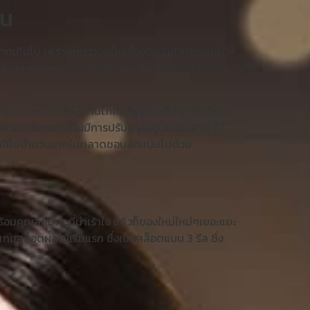
้น
กินไป เพราะเหตุว่าจะเป็นเรื่องดีกว่าถ้าเกิดคุณได้
สูงสุด เพราะว่าจะยิ่งเป็นการเพิ่มช่องทางสำหรับใน
ีจุดเด่นหมายถึงให้ท่านโภคทรัพย์และก็เกมที่น่าดึงดูด
มพิวเตอร์เกมคาสิโนมีการปรับปรุงอยู่เสมอเวลาทำให้
บคาสิโนจำนวนมากในตลาดชอบอัดแน่นไปด้วย
อมคุณลักษณะที่น่าเร้าใจ แล้วก็ของใหม่ใหม่ๆเยอะแยะ
เกมสล็อตผลไม้เริ่มแรก ซึ่งเป็นสล็อตแบบ 3 รีล ซึ่ง