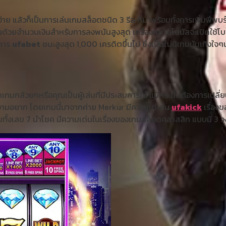
 แล้วก็เป็นการเล่นเกมสล็อตชนิด 3 รีล ที่มาพร้อมทั้งการเพิ่มฟีพบร์โบนั
นด้วยจำนวนเงินสำหรับการลงพนันสูงสุด เครื่องหมายโบนัสจะเปิดใช้โบนัส
อการ
ufabet
ชนะสูงสุด 1,000 เครดิตขึ้นไป ซึ่งเป็นไม่นิเกมบันเทิงใจๆน
หาเกมกล้วยๆหรือคุณเป็นผู้เล่นที่มีประสบการณ์ แม้กระนั้นต้องการเปล
ความอยาก โดยเกมนี้มาจากค่าย Merkur มีความเด่นใน
ufakick
เรื่องข
มทั้งเลข 7 นำโชค มีความเด่นในเรื่องของเกมสล็อตคลาสสิก แบบมี 3 วงล