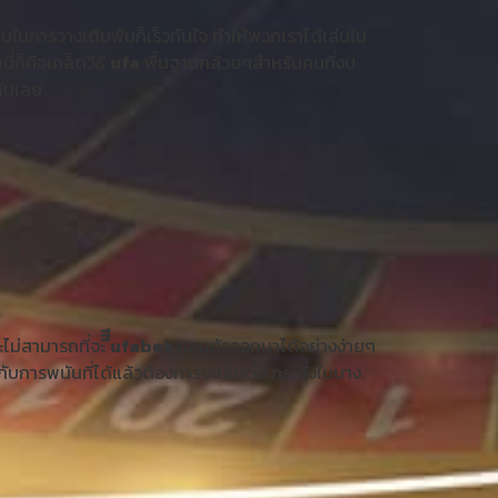
บในการวางเดิมพันก็เร็วทันใจ ทำให้พวกเราได้เล่นใน
ี่ก็คือเคล็ดวิธี
ufa
พื้นฐานกล้วยๆสำหรับคนที่งบ
กันเลย
ะไม่สามารถที่จะ
ีีีufabet
ถอนตัวออกมาได้อย่างง่ายๆ
ับการพนันที่ได้แล้วต้องการจะเล่นต่อ กระทั่งในบาง