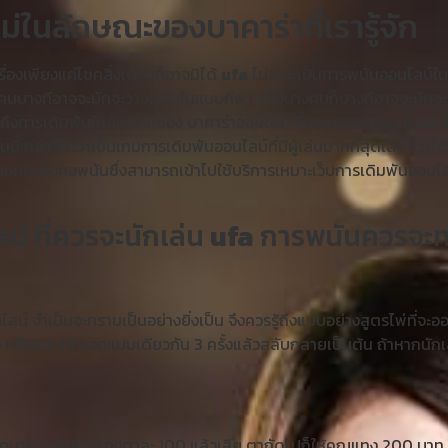
่ในลักษณะของบาคาร่าที่เรารู้จัก
ื่องเพียงแค่โชคสิ่งเดียวก็อาจมิได้
ufa
ไม่ว่าจะเป็นการพนันออนไลน์ใ
นบางคนบางทีอาจจะมักจะวางพนันในแบบกีฬา หรือบางคนก็บางทีอาจจะมักจ
งการเดิมพันในลักษณะของ บาคาร่าออนไลน์ ที่สามารถจะช่วยเพิ่มเคล็ดลับ
 กล่าวได้ว่าเป็นเกมการเดิมพันออนไลน์ที่มีผู้เล่นมากที่สุดเลยก็ว่าได้ 
็วไวเอาอกเอาใจคอพนันซึ่งสามารถเข้าไปใช้บริการเหมาะเว็บการเดิมพันออ
์ ที่ควรจะนักเล่น
ufa
การพนันควรจะ
ลน์ จำเป็นจะทราบเป็นอย่างยิ่งเป็น จึงควรรู้ถึงแบบอย่างสูตรไพ่ที่จะ
ง หรือแบบไพ่ออกแบบเดียวกัน 3 ครั้งแล้วสลับกลายเป็นต้น ถ้าหากนั
้กันมากมาย อาทิเช่น แทงตาละ 100 แล้วเสีย ตาถัดไปก็ให้คุณแทง 200 บา