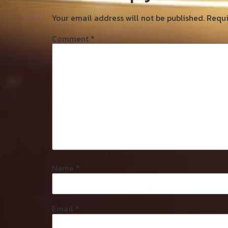
Your email address will not be published.
Requi
Comment
*
Name
*
Email
*