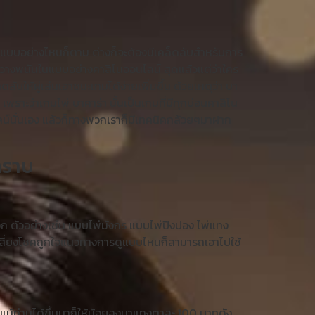
นแบบอย่างไหนก็ตาม ต่างก็จะต้องมีเคล็ดลับสำหรับการ
ะวางพนันในแบบอย่างคาสิโนออนไลน์ สุดแล้วแต่ว่าใคร
ให้ผู่เล่นเอาชนะเกมได้ง่ายเพิ่มขึ้น ด้วยเหตุว่า บา
เพราะว่าเกมไพ่ บาคาร่า นั้นเป็นเกมที่มีทุกบ่อนคาสิโน
นไลน์นั่นเอง แล้วก็ทางพวกเราก็มีเทคนิคกล้วยๆมาฝาก
ทราบ
ออก ตัวอย่างเช่น แบบไพ่มังกร แบบไพ่ปิงปอง ไพ่แทง
กเสี่ยงโชคถูกใจแนวทางการดูแบบไหนก็สามารถเอาไปใช้
ท แม้ท่านได้ขึ้นมาก็ให้น้อยลงมาแทงตาละ 100 บาทดัง