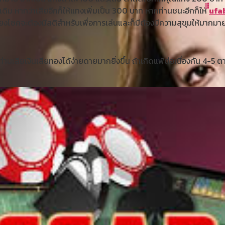
ดิม หากว่าเสียอีกก็ให้แทงเพิ่มเป็น 300 บาท หากท่านชนะอีกก็ให้
ีีีuf
สี่ยงโชคจะต้องมีสติสำหรับเพื่อการเล่นและก็มีต้องมีความสุขุมให้มากม
่านเสียเงินเสียทองได้ง่ายดายมากยิ่งขึ้น ถ้าเกิดแพ้ต่อเนื่องกัน 4-5 