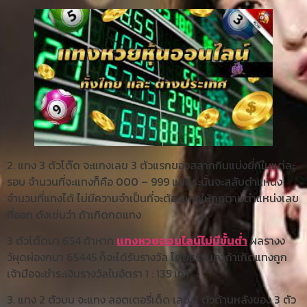
2. แทง 3 ตัวโต๊ด จะแทงเลข 3 ตัวแรกของสลากกินแบ่งยี่กีในแต่ละ
รอบ จำนวนที่จะแทงก็คือ 000 – 999 แม้กระนั้นจะสลับตำแหน่ง
จำนวนที่แทงได้ ไม่มีความจำเป็นที่จะต้องแทงให้ถูกตามตำแหน่งเลข
ที่ออก ดังเช่นว่า ถ้าเกิดกดแทง
3 ตัวโต๊ดมา 654 ถ้าหาก
แทงหวยออนไลน์ไม่มีขั้นต่ำ
ผลรางง
วัผุดผ่องกมา 65445 ก็จะได้รับรางวัล โดยธรรมดาถ้าเกิดแทงถูก
เจ้ามือจะชำระเงินรางวัลในอัตรา 1 : 135 เท่า
3. แทง 2 ตัวบน จะแทง ลอตเตอรี่เด็ด เลข 2 ตัวด้านหลังของ 3 ตัว