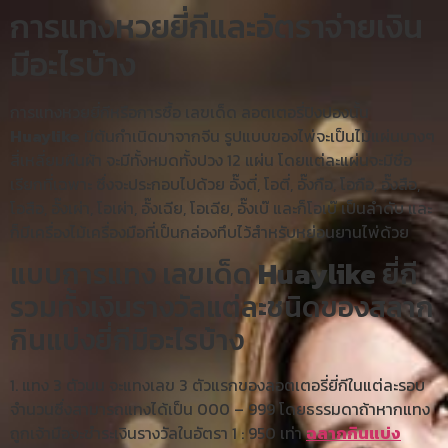
การแทงหวยยี่กีและอัตราจ่ายเงิน
มีอะไรบ้าง
การแทงหวยยี่กีหรือการซื้อ เลขเด็ด ลอตเตอรี่ปิงปองนั้น
Huaylike
มีต้นกำเนิดมาจากจีน รูปแบบของไพ่จะเป็นไม้แผ่นบางๆ
สี่เหลี่ยมผืนผ้า จะมีทั้งหมดทั้งปวง 12 แผ่น โดยแต่ละแผ่นจะมีชื่อ
เรียกที่เฉพาะ ซึ่งจะประกอบไปด้วย อั๊งตี่, โอตี่, อั๊งกือ, โอกือ, อั๊งสือ,
โอสือ, อั๊งเผ่า, โอเผ่า, อั๊งเฉีย, โอเฉีย, อั๊งเบ๊ และก็โอเบ๊ เป็นลำดับ และ
ก็มีเครื่องไม้เครื่องมือที่เป็นกล่องทึบไว้สำหรับหย่อนยานไพ่ด้วย
แบบการแทง เลขเด็ด
Huaylike
ยี่กี
รวมทั้งเงินรางวัลแต่ละชนิดของสลาก
กินแบ่งยี่กีมีอะไรบ้าง
1. แทง 3 ตัวบน จะแทงเลข 3 ตัวแรกของลอตเตอรี่ยี่กีในแต่ละรอบ
จำนวนซึ่งสามารถแทงได้เป็น 000 – 999 โดยธรรมดาถ้าหากแทง
ถูกเจ้ามือจะชำระเงินรางวัลในอัตรา 1 : 950 เท่า
ฉลากกินแบ่ง