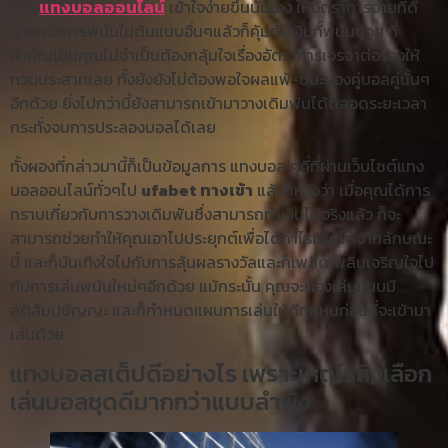
การ
แทงบอลออนไลน์
เข้าใจง่ายขึ้นนั่นเอง ให้อัตราการจ่ายที่ดี
มากกว่าการพนันในต้นแบบอื่นๆแล้วก็คุ้มกับเงินที่พนันด้วย ที่
สำคัญเป็นคุณไม่จำเป็นต้องกลุ้มใจเรื่องอัตราการเจรจาต่อรองให้
กวนประสาทเลย ทั้งยังยังไม่ต้องพอใจผลแพ้-ชนะของคู่บอลคู่นั้นๆ
อีกด้วย ยิ่งไปกว่านี้ยังสามารถเข้ามาวางเดิมพันได้ตลอดระยะเวลา
กระทั่งจบการประลองบอลได้เลย
ทั้งผองที่กล่าวมานี้ก็เป็นข้อมูลการ แทงบอล คู่คี่ที่ผ่านเว็บไซต์แทง
บอลออนไลน์ทั่วๆไป
ufabet ทางเข้า
แล้วก็หวังว่า เมื่อคุณได้การ
ทราบเกี่ยวกับการวางเดิมพันซึ่งสามารถทำเงินได้จริงแล้ว ก็จะ
สามารถช่วยทำให้คุณเอาไปประยุกต์เพื่อได้กำไรเพิ่มได้จากลักษณะ
นี้ และก็บันเทิงใจไปกับการลุ้นผลรางวัลและก็เพลิดเพลินเจริญใจไป
กับการเล่นพนันใหม่ๆอีกด้วย แม้กระนั้น คุณจะต้องเล่นแบบมี
สติสัมปชัญญะ และก็กำหนดแผนการเล่นให้ดีทุกหนก่อนที่จะเข้ามา
เล่นด้วย
แทงบอลสเต็ปดีอย่างไร เพราะเหตุไรถึงเลือก
เล่นบอลชุดดีมากกว่าแบบลำพัง