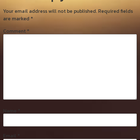
Your email address will not be published.
Required fields
are marked
*
Comment
*
Name
*
Email
*