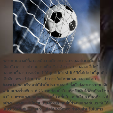
หลายท่านบางทีก็อาจจะมีความคิดว่าการแทงบอลโดดเดี่ยวนั้นทำ
เงินได้มาก แต่ว่าโดยความเป็นจริงแล้วการแทงบอลสเต็ปหรือแทง
บอลชุดนั้นสามารถช่วยทำให้คุณได้กำไรได้ได้ดียิ่งไปกว่าที่คุณคิด
เสียอีก เพราะว่าโดยมากแล้ว ทางเว็บไซต์แทงบอลออนไลน์
betufa
ชอบตีราคาให้ค่าน้ำประปาบอลดี ทั้งยังยังสามารถจ่ายเงิน
พนันอย่างต่ำเพียงแค่ 25 บาทต่อหนึ่งใบเสร็จรับเงินได้อีกด้วย โดย
จะมีแบบการแทงบอลสเต็ปเริ่มที่ 3 คู่ขึ้นไปและก็มีเยอะที่สุดถึง 15 คู่
อย่างยิ่งจริงๆ แม้มีความเที่ยงตรงในทุกคู่ที่ทำงานแทง รับประกันได้
เลยว่าได้เงินคุ้มหลายเท่า แล้วก็บางทีอาจจะทำเงินสำหรับในการ