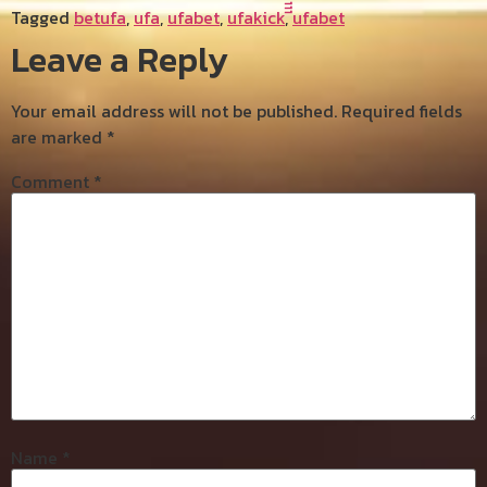
Tagged
betufa
,
ufa
,
ufabet
,
ufakick
,
ีีีufabet
Leave a Reply
Your email address will not be published.
Required fields
are marked
*
Comment
*
Name
*