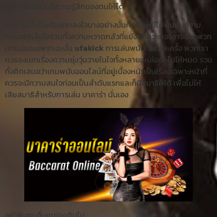
คุมอารมณ์และก็ความรู้สึกของตนให้ได้
การที่จะจำเป็นต้องตกลงใจบางอย่างนั้นก็คงจะหนีไม่พ้นกับความ
กลุ้มอกกลุ้มใจรวมทั้งความหวาดกลัวที่แย้งกับความองอาจของพวก
เราแน่นอนเพราะฉะนั้น
ufakick
การเล่นพนันในแต่ละครั้ง พวกเรา
ควรจะแยกเรื่องความยุ่งวุ่นวายในใจทั้งหลายแหล่ออกไปให้หมด รวม
ทั้งคิดเสมอว่าเกมพนันออนไลน์ที่อยู่เบื้องหน้าเป็นเรื่องเฉพาะหน้าที่
ควรจะมีความสนใจก่อนเป็นลำดับแรกและก็มีสมาธิให้ดี เพื่อไม่ให้
เสียสมาธิสำหรับการเล่น บาคาร่า นั่นเอง
อย่าฟังคนอื่นๆเยอะเกินไป