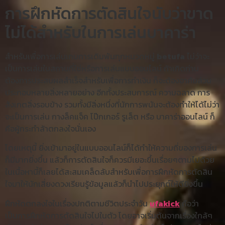
การฝึกหัดการตัดสินใจนับว่าขาด
ไม่ได้สำหรับในการเล่นบาคาร่า
สำหรับเพื่อการเล่นเกมการเดิมพันทุกหมวดหมู่
betufa
ไม่ว่าจะ
เป็นการเล่นในสถานที่ใช่หรือการเล่นแบบออนไลน์ ถ้าเกิดท่าน
ต้องการประสบผลสำเร็จสำหรับเพื่อการทำเงิน ก็จะต้องอาศัยส่วน
ประกอบหลายสิ่งหลายอย่าง อีกทั้งประสบการณ์ ความฉลาด การ
สังเกตสิ่งรอบข้าง รวมทั้งมีสิ่งหนึ่งที่นักการพนันจะต้องทำให้ได้ไม่ว่า
จะเป็นการเล่น กางล็คแจ็ค โป๊กเกอร์ รูเล็ต หรือ บาคาร่าออนไลน์ ก็
คือผู้กระทำล้าตกลงใจนั่นเอง
โดยเหตุนี้ ยิ่งเข้ามาอยู่ในแบบออนไลน์ก็ได้ทำให้ความถี่ของการเล่น
ก็มีมากยิ่งขึ้น แล้วก็การตัดสินใจก็ควรมีเยอะขึ้นเรื่อยๆตามไปด้วย
ในเนื้อหานี้ก็เลยได้สะสมเคล็ดลับสำหรับเพื่อการฝึกหัดการตัดสิน
ใจมาให้นักเสี่ยงดวงเรียนรู้ข้อมูลแล้วก็นำไปประยุกต์ให้ดียิ่งขึ้น
ฝึกหัดตกลงใจในเรื่องปกติตามชีวิตประจำวัน
ufakick
ถือว่า
เป็นการฝึกหัดการตัดสินใจไปในตัว โดยอาจเริ่มต้นจากเรื่องใกล้ๆ