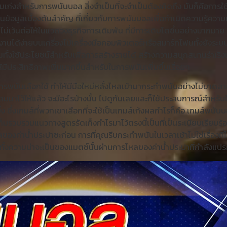
เก่งสำหรับการพนันบอล สิ่งจำเป็นที่จะจำเป็นต้องคิดถึง มันก็คือการใช้
้อมูลเบื้องต้นสำคัญ ที่เกี่ยวกับการพนันบอลเพื่อกำเนิดความรู้ความเ
ย ไม่เว้นต่อให้ในแวดวงธุรกิจการเดิมพัน ที่มีการเติบโตขึ้นอย่างมากมา
งานได้ง่ายบนเครื่องไม้เครื่องมือคอมพิวเตอร์หรือสมาร์ทโฟนทั้งยังระบบ
มทั้งใช้ประโยชน์สำหรับเพื่อการสร้างรายได้ สร้างความสนุกสนานร่าเริงเ
ห้มีประสิทธิภาพเพิ่มมากขึ้นสำหรับในการพนันเพิ่มขึ้นเรื่อยๆ
ักการพนันเลือกใช้ ทำให้มีมือใหม่หลั่งไหลเข้ามากระทำพนันอย่างไม่ขาดสาย
สมมาไว้ให้แล้ว จะมีอะไรบ้างนั้น ไปดูกันเลยและก็ใช้ประสบการณ์สำหรั
่ง ซึ่งเกมส์ที่พวกเขาเลือกที่จะใช้เป็นเกมส์เก้งผลกำไรก็คือ เกมส์พนันบ
ได้เก็บรวบรวมแนวทางสูตรรัดเก็งกำไรมาไว้ตรงนี้เป็นที่เป็นระเบียบเรียบร
องค่าน้ำประปาซะก่อน การที่คุณรีบกระทำพนันในเวลาเช้าไม่ใช่เรื่องที่ไ
มทั้งความน่าจะเป็นของแมตช์นั้นผ่านการไหลของค่าน้ำประปาที่กำลังแปรผ