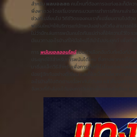
สำหรับ
ผลบอลสด
คนไหนที่ต้องการจะเก่งและก็มีความ
พึ่งพาดวง โดยเริ่มจากกระบวนการทำการศึกษาเล่าเรียนข
ช่วงที่เปลี่ยนไป วิถีชีวิตของคนเราก็เปลี่ยนตามไปด้ว
ฟอร์มใหม่ๆให้บริการแก่นักพนันอย่างทั่วถึง สามารถใช้
ไม่ว่านักเล่นการพนันคนใดกันแน่ต่างก็ให้ความไว้ใจ รว
มีแนวทางอะไรบ้างที่ให้มือใหม่ได้นำไปประยุกต์ เพื่อทำใ
การ
พนันบอลออนไลน์
เป็นตัวเลือกอันดับที่หนึ่งที่น
ประยุกต์ใช้สำหรับการพนันได้ไหม ซึ่งทางพวกเราได้สะ
มาซึ่งเคล็ดวิธีสำหรับเพื่อการเก็งกำไรโดยเฉพาะอย่างยิ
น้อยรู้จักกันอย่างดีเยี่ยม และก็ในเนื้อหานี้พวกเราก็
อะไรบ้างก็ไปติดตามเนื้อหากันได้เลย แล้วก็มองการไหลข
จังหวะที่กำลังจะได้มองการวิเคราะห์ของเหล่าเซียน รว