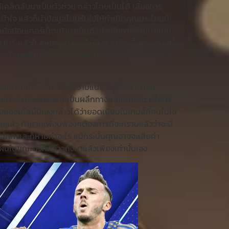
เคล็ดลับมาเป็นตัวช่วย กล่าวโทษเป็นได้ เลี่ยงการ
ข้าใจ แล้วก็นำข้อมูลไปปรับใช้ให้กำเนิดคุณประโยชน์
ย เมื่อมีอินเทอร์เน็ตเข้ามาเป็นตัวช่วยในการพัฒนาแบบ
 IOS แล้วก็ Android และก็หนึ่งสำหรับเพื่อการพนันที่
พลิดเพลินใจ ซึ่งก็คือการพนันบอลออนไลน์ ซึ่งวันนี้จะ
แล้วก็มีเรื่องที่น่าสงสัยว่ามีแนวทางที่จะสามารถ
บในการพนันเพื่อกลายเป็นผลึกทางความนึกคิด เพื่อได้
อลออนไลน์นี่เองกล่าวได้ว่ายอดเยี่ยมในเกมส์ที่คนไม่ใช่
้อยแล้ว ถ้าหากเพื่อนพ้องๆต้องการที่จะทราบแล้วว่าจะมี
ม่ถูก และก็ห้ามทำอะไร แม้กระนั้นคุณอาจจะเสียค่า
ันในขณะดังที่กล่าวถึงมาแล้วเพียงเท่านั้นเอง