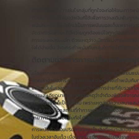
มีความคิดว่าไม่ว่าเช่นไรกลุ่มที่ถูกใจจะก่อให้ชนะการ
ต้องใส่ใจเอาไว้เสมอว่าเงินที่ใช้เพื่อการวางเดิมพันทุ
พนันที่เหมาะกับมือใหม่เป็นการพนันบอลเต็งเพราะเหตุว
อัตราการแพ้ชนะ ที่มีความถูกต้องแน่ใจถูกต้องแม่นย
การประลองแบบลีก ด้วยเหตุว่าจะมีการแบ่งกลุ่มอย่างเห
ใจได้ง่ายขึ้น ว่าจะกระทำพนันกับกลุ่มใดที่จะได้โอกาสเ
ติดตามข่าวสารการเปลี่ยนแปลงอยู
เนื่องจากจะก่อให้นักการพนันมองเห็นถึงการเปลี่ยนแปล
พวกเราจำต้องกระทำการตกลงใจใหม่ ว่าจะทำพนันกับกลุ
แม้กระนั้นในเวลาเดียวกันก็มีอัตราการจ่ายที่คุ้มรวมท
ความละเอียดมากกว่า เพราะเหตุว่าจำต้องพินิจพิจารณาห
กำลังเริ่มและก็เป็นมือใหม่ เพราะเหตุว่ามีความสบายส
Android เลือกสถานที่ทำการพนันได้อย่างอิสระ โดยไม่จ
ไทย การพนันบอลนั้นถือได้ว่าเป็นการพนันที่ไม่ถูกกฎ
การพนันด้วยเงินปริมาณน้อย เป็นสิ่งที่เหมาะสมอย่างยิ
ในช่วงเวลาอันเร็ว เนื่องจากว่าเนื่องจากว่ายังปราศจา