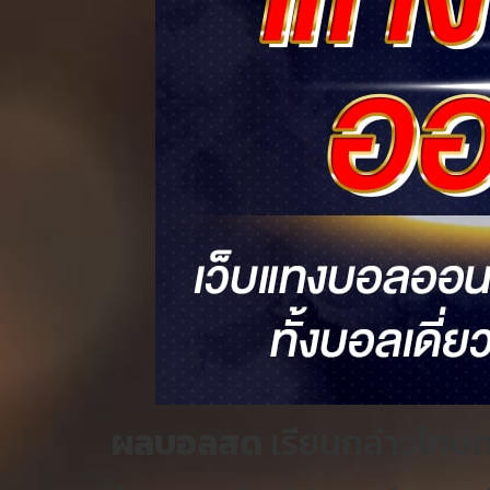
ผลบอลสด
เรียนกล่าวโทษ