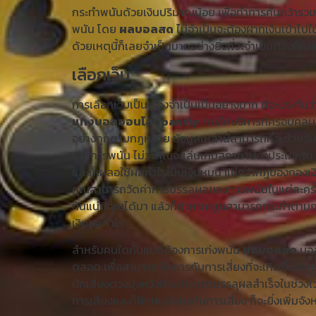
กระทำพนันด้วยเงินปริมาณน้อย เพื่อทำการค้นคว้ารวมทั
พนัน โดย
ผลบอลสด
ไม่จำเป็นจะต้องฝากเงินเข้าไปใช
ด้วยเหตุนี้ก็เลยจำเป็นมากอย่างยิ่งที่จะจำเป็นต้องฝึ
เลือกเว็บ
การเลือกเว็บเป็นเรื่องจำเป็นเป็นอย่างมาก ที่จะปร
แทงบอลออนไลน์pantip
การให้บริการที่ครอบคลุม 
อย่างถูกตามกฎหมาย ข้อมูลเหล่านี้สามารถที่จะช่วยรับป
จากการพนัน ไม่ว่าคุณจะเล่นเกมส์กาชาปองประเภทใด ห
และก็เผลอใช้ผลกำไรเป็นเงินหมุน แน่ๆว่ากฎของกองเงิน
คุณสามารถวัดค่าการบรรลุผลของการพนันในแต่ละครั้งไ
กันแน่ที่คุณได้มา แล้วก็ถ้าหากคุณสามารถกระทำตามกฎที
เงินผลกำไร
สำหรับคนใดกันแน่ที่ต้องการเก่งพนัน
ผลบอลสด
บอล
ตลอด เพื่อสามารถจัดการกับการเสี่ยงที่จะเกิดขึ้นสำหรั
นักเสี่ยงดวงมุ่งหวังที่จะสามารถบรรลุผลสำเร็จในช่วงเ
การเสี่ยงและก็ฝึกฝนต่อกรกับการเสี่ยง ก็จะยิ่งเพิ่มจั