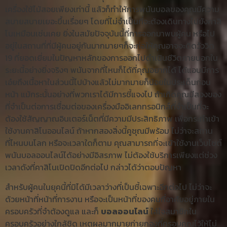
เครื่องใช้ไม้สอยเพียงเท่านี้ แล้วก็ทำให้การพนันบอลของคุณมีความ
สบายสบายเยอะขึ้นเรื่อยๆ โดยที่ไม่จำเป็นที่จะต้องเดินทางไปยังคาสิ
โนเหมือนเช่นเคย ยิ่งในสมัยปัจจุบันนี้ที่การออกมาพบผู้คน หรือไป
อยู่ในสถานที่ที่มีผู้คนอยู่กันมากมายๆก็จะก่อให้คุณอาจจะติดวัววิด
19 ที่ยอดเยี่ยมในปัญหาหลักของการออกไปดำเนินชีวิตภายนอกใน
ระยะนี้อย่างยิ่งจริงๆ พนันจากที่ไหนก็ได้ที่คุณอยากได้ ได้แอบมีการ
เอ๋ยถึงเนื้อหาในส่วนนี้ไปบ้างแล้วไม่มากมายก็น้อยในประเด็นก่อน
หน้า แม้กระนั้นอย่างที่พวกเราได้มีการชี้แจงไป ถ้าเกิดคุณมีสองของ
ที่จำเป็นต่อการเชื่อมต่อของเครื่องมืออิเลกทรอนิกส์ที่จำเป็นที่จะ
ต้องใช้สัญญาณอินเตอร์เน็ตที่มีความมีประสิทธิภาพ เพื่อกระทำเข้า
ใช้งานคาสิโนออนไลน์ ถ้าหากสองสิ่งนี้คูชุณมีพร้อม ไม่ว่าจะสถาน
ที่ไหนบนโลก หรือจะเวลาใดก็ตาม คุณสามารถที่จะเข้าใช้งานเว็บไซต์
พนันบอลออนไลน์ได้อย่างมีอิสรภาพ ไม่ต้องใช้บริการเพียงแต่ช่วง
เวลาดังที่คาสิโนเปิดปิดอีกต่อไป กล่าวได้ว่าตอบปัญหา
สำหรับผู้คนในยุคนี้ที่มิได้มีเวลาว่างที่เป็นชี้เฉพาะอีกต่อไป ไม่ว่าจะ
ด้วยหน้าที่หน้าที่การงาน หรือจะเป็นหน้าที่ของคนที่อาศัยอยู่ภายใน
ครอบครัวที่จำต้องดูแล และก็
บอลออนไลน์
ใส่ใจสมาชิกใน
ครอบครัวอย่างใกล้ชิด เหตุผลมากมายก่ายกองที่ครอบคุณไว้ให้ไม่