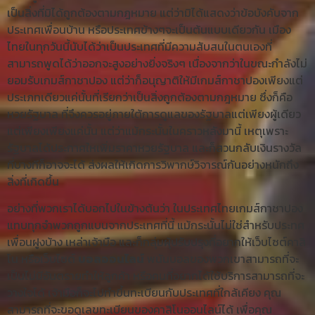
เป็นสิ่งที่มิได้ถูกต้องตามกฎหมาย แต่ว่ามิได้แสดงว่าข้อบังคับจาก
ประเทศเพื่อนบ้าน หรือประเทศข้างๆจะเป็นต้นแบบเดียวกัน เมือง
ไทยในทุกวันนี้นับได้ว่าเป็นประเทศที่มีความสับสนในตนเองที่
สามารถพูดได้ว่าออกจะสูงอย่างยิ่งจริงๆ เนื่องจากว่าในขณะกำลังไม่
ยอมรับเกมส์กาชาปอง แต่ว่าก็อนุญาติให้มีเกมส์กาชาปองเพียงแต่
ประเภทเดียวแค่นั้นที่เรียกว่าเป็นสิ่งถูกต้องตามกฎหมาย ซึ่งก็คือ
หวยรัฐบาล ที่จึงควรอยู่ภายใต้การดูแลของรัฐบาลแต่เพียงผู้เดียว
แต่เพียงเพียงแค่นั้น แต่ว่าแม้กระนั้นในคราวหลังมานี้ เหตุเพราะ
รัฐบาลได้ประกาศใหเพิ่มราคาหวยรัฐบาล และก็สวนกลับเงินรางวัล
ที่บางทีก็อาจจะได้ ส่งผลให้เกิดการวิพากษ์วิจารณ์กันอย่างหนักถึง
สิ่งที่เกิดขึ้น
อย่างที่พวกเราได้บอกไปในข้างต้นว่า ในประเทศไทยเกมส์กาชาปอง
แทบทุกจำพวกถูกแบนจากประเทศที่นี้ แม้กระนั้นไม่ใช่สำหรับประทศ
เพื่อนฝูงบ้าง เหล่าเจ้ามือ และก็กลุ่มผุ้ปรับปรุงที่อยากให้เว็บไซต์คาสิ
โน หรือเว็บไซต์
บอลออนไลน์
พนันบอลของพวกเขาสามารถที่จะ
เป็นไม่มีอันตรายทำให้ลูกค้า หรือคนที่อยากได้ใช้บริการสามารถที่จะ
วางใจได้ เจ้ามือก็จะไปทำขึ้นทะเบียนกับประเทศที่ใกล้เคียง คุณ
สามารถที่จะขอดูเลขทะเบียนของคาสิโนออนไลน์ได้ เพื่อคุณ