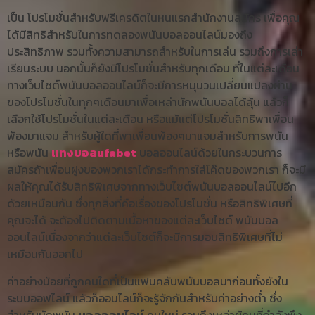
เป็น โปรโมชั่นสำหรับฟรีเครดิตในหนแรกสำนักงานสมัคร เพื่อคุณ
ได้มีสิทธิสำหรับในการทดลองพนันบอลออนไลน์มองถึง
ประสิทธิภาพ รวมทั้งความสามารถสำหรับในการเล่น รวมถึงการเล่า
เรียนระบบ นอกนั้นก็ยังมีโปรโมชั่นสำหรับทุกเดือน ที่ในแต่ละเดือน
ทางเว็บไซต์พนันบอลออนไลน์ก็จะมีการหมุนวนเปลี่ยนแปลงผ่าน
ของโปรโมชั่นในทุกๆเดือนมาเพื่อเหล่านักพนันบอลได้ลุ้น แล้วก็
เลือกใช้โปรโมชั่นในแต่ละเดือน หรือแม้แต่โปรโมชั่นสิทธิพาเพื่อน
พ้องมาแจม สำหรับผู้ใดที่พาเพื่อนพ้องๆมาแจมสำหรับการพนัน
หรือพนัน
แทงบอลufabet
บอลออนไลน์ด้วยในกระบวนการ
สมัครถ้าเพื่อนฝูงของพวกเราได้กระทำการใส่โค๊ดของพวกเรา ก็จะมี
ผลให้คุณได้รับสิทธิพิเศษจากทางเว็บไซต์พนันบอลออนไลน์ไปอีก
ด้วยเหมือนกัน ซึ่งทุกสิ่งที่คือเรื่องของโปรโมชั่น หรือสิทธิพิเศษที่
คุณจะได้ จะต้องไปติดตามเนื้อหาของแต่ละเว็บไซต์ พนันบอล
ออนไลน์เนื่องจากว่าแต่ละเว็บไซต์ก็จะมีการมอบสิทธิพิเศษที่ไม่
เหมือนกันออกไป
ค่าอย่างน้อยที่ถูกคนใดที่เป็นแฟนคลับพนันบอลมาก่อนทั้งยังใน
ระบบออฟไลน์ แล้วก็ออนไลน์ก็จะรู้จักกันสำหรับค่าอย่างต่ำ ซึ่ง
สำหรับนักพนัน
บอลออนไลน์
คนใหม่ รวมถึงเหล่าผู้คนที่กำลังพึง