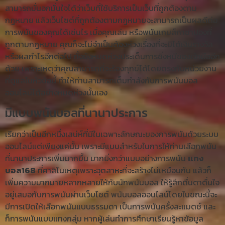
สามารถมั่นอกมั่นใจได้ว่าเว็บที่ใช้บริการเป็นเว็บที่ถูกต้องตาม
กฎหมาย แล้วเว็บไซต์ที่ถูกต้องตามกฎหมายจะสามารถเป็นผลดีต่อ
การพนันของคุณได้เช่นไร เมื่อคุณเล่น หรือพนันเกมส์กาชาปองที่
ถูกตามกฎหมาย คุณก็จะไม่จำเป็นต้องห่วงเรื่องที่จะมิได้เงินรางวัล
หรือผลกำไรอีกต่อไป ทั้งยังหมดห่วงประเด็นการชิ่งหนีของเจ้ามืออีก
ด้วย เพราะเหตุว่าคุณสามารถที่จะร้องทุกข์ได้โดยตรงกับหน่วยงาน
ที่ดูแลในหัวข้อนี้ ทำให้ท่านสามารถเต็มกำลังกับการพนันบอล
ออนไลน์ได้อย่างหมดห่วงนั้นเอง
มีแบบพนันบอลที่นานาประการ
เรียกว่าเป็นอีกหนึ่งเสน่ห์ที่มีในเฉพาะลักษณะของการพนันด้วยระบบ
ออนไลน์แต่เพียงแค่นั้น เพราะมีแบบสำหรับในการให้ท่านเลือกพนัน
ที่นานาประการเพิ่มมากขึ้น มากยิ่งกว่าแบบอย่างการพนัน
แทง
บอล168
ที่คาสิโนเหตุเพราะอุตสาหะที่จะสร้างไม่เหมือนกัน แล้วก็
เพิ่มความมากมายหลากหลายให้กับนักพนันบอล ให้รู้สึกตื่นตาตื่นใจ
อยู่เสมอกับการพนันผ่านเว็บไซต์ พนันบอลออนไลน์โดยในขณะนี้จะ
มีการเปิดให้เลือกพนันแบบธรรมดา เป็นการพนันครั้งละแมตช์ และ
ก็การพนันแบบแทงกลุ่ม หากผู้เล่นทำการศึกษาเรียนรู้หาข้อมูล