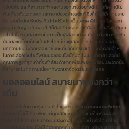
สามารถเข้าถึงได้อย่างไม่ยากเย็น หนึ่งในแวดวงที่สามารถพูดได้ว่า
ปรับนิสัย และก็สามารถทำผลงานออกมาได้อย่างดีเยี่ยมก็คงหนีไม่
พ้นเกี่ยวกับแวดวงเกมส์กาชาปองอย่างแน่แท้ ซึ่งก็ทำให้มีหลายราย
มือ รวมทั้งนักปรับปรุงที่ได้ทำปรับปรุงเว็บไซต์คาสิโนออนไลน์ออก
มาอย่างใหญ่โตในตอนนี้ ที่ก็ถือได้ว่าช่องทางที่ดีอย่างยิ่งจริงๆ ที่คุณ
จะได้ใช้โอกาสนี้สำหรับในการเป็นผู้เลือกอย่างแท้จริง ยิ่งมีการชิงชัย
กันเยอะแค่ไหนก็ยิ่งเป็นประโยชน์ต่อผู้เลือกมากมายแค่นั้น แล้วก็ใน
บทความชิ้นนี้พวกเราจะมาชี้แนะเกี่ยวกับทริค แล้วก็เคล็ดลับสำหรับ
ในการเลือกเว็บไซต์พนันบอลออนไลน์ที่มีดี ไม่มีอันตราย แล้วก็มี
คุณภาพสูงที่สุดเท่าที่จะทำเป็น ถ้าหากเพื่อนพ้องๆพร้อมและจากนั้น
ก็สามารถไปติดตามเนื้อหาที่พวกเราจัดเตรียมมาได้เลย
บอลออนไลน์
สบายมากยิ่งกว่า
เดิม
แน่ๆว่าหนึ่งในความรู้ความเข้าใจของการพนัน
แทงบอลufabet
บอลออนไลน์ก็คือ เพียงแต่คุณมีอินเตอร์เน็ต และก็เครื่องมืออิเลก
ทรอนิกส์ซึ่งสามารถเข้าระบบของคาสิโนออนไลน์ เพื่อได้เข้าใช้งาน
ของพนันบอลออนไลน์ได้จากทุกๆที่ ตลอดเวลา แค่เพียงมีสอง