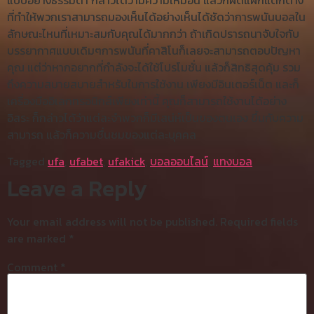
ที่ทำให้พวกเราสามารถมองเห็นได้อย่างเห็นได้ชัดว่าการพนันบอลใน
ลักษณะไหนที่เหมาะสมกับคุณได้มากกว่า ถ้าเกิดปรารถนาจับใจกับ
บรรยากาศแบบเดิมๆการพนันที่คาสิโนก็เลยจะสามารถตอบปัญหา
คุณ แต่ว่าหากอยากที่กำลังจะได้ใช้โปรโมชั่น แล้วก็สิทธิสุดคุ้ม รวม
ถึงความสบายสบายสำหรับในการใช้งาน เพียงมีอินเตอร์เน็ต และก็
เครื่องมืออิเลกทรอนิกส์เพียงเท่านี้ คุณก็สามารถใช้งานได้อย่าง
อิสระ ก็กล่าวได้ว่าแต่ละจำพวกก็มีเสน่ห์เป็นของตนเอง ขึ้นกับความ
สามารถ แล้วก็ความชื่นชมของแต่ละบุคคล
Tagged
ufa
,
ufabet
,
ufakick
,
บอลออนไลน์
,
แทงบอล
Leave a Reply
Your email address will not be published.
Required fields
are marked
*
Comment
*