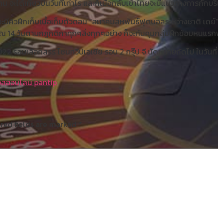
ต่อขาน จะได้เที่ยวบินวันที่เท่าไร และก็เมื่อกลับเข้าไทยจะมีแนวทางการก
ีคิวฝึกเก็บเนื้อเก็บตัวตอน “สมาคมสหพันธ์ฟุตบอลระหว่างชาติ เดย์” ต
วณ 14 วันตามกฎกติกาทุกๆสิ่งทุกๆอย่าง ก็จะทันคุมกลุ่มฝึกซ้อมหนแร
 รอบเลือกสรร โซนทวีปเอเชีย รอบ 2 กรุ๊ป จี นัดหมายถัดไป ในวันที่ 8
ลออนไลน์ pantip
red fields are marked
*