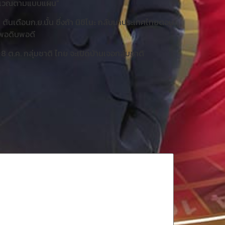
ักบริเวณตามแบบแผน”
้นเดือนก.ย.นั้น ซึ่งถ้า นิชิโนะ กลับมาประเทศไทยตอน
กพอดิบพอดี
 ต.ค. กลุ่มชาติ ไทย จะเปิดบ้านเจอกลุ่มชาติ