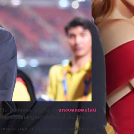
โนะ กลับไทยอย่างเร็วที่สุดว่า
แทงบอลออนไลน์
ัติงานด้านหลักฐานต่างๆก็เสร็จสิ้นสมบูรณ์แล้ว”
งทางการ บอกว่า เที่ยวบินจากประเทศญี่ปุ่นมาไทย