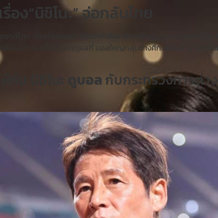
ื่อง“นิชิโนะ” จ่อกลับไทย
มชาติไทย ที่ในช่วงเวลานี้ ตัวเขากำลังอาศัยอยู่ในประเทศประเทศญี่ปุ่น 
ศยังคงปิด และก็นี่เป็นเหตุผลที่ บอสใหญ่กลุ่มช้างศึก ยังไม่สามารถที
ห้กับ นิชิโนะ
ดูบอล
กับกระทรวงการต่างป