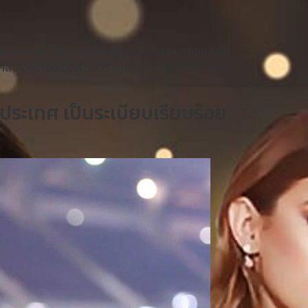
ซึ่งในตอนนี้ ทั้งโลกกำลังอยู่ในตอนการระบาดของเชื้อ
่จะกลับเข้ามายังเมืองไทยได้ หากว่าทาง สโมสรกีฬาบอล
ระเทศ เป็นระเบียบเรียบร้อย