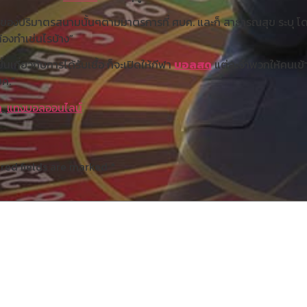
 ใน 4 ของปริมาตรสนามนั้นๆตามมาตรการที่ ศบค. และก็ สาธารณสุข ระบุ
้องทำเช่นไรบ้าง”
นเกี่ยวกับการได้รับเชื้อ ก็จะเปิดให้กีฬา
บอลสด
แต่ละจำพวกให้คนเข้าไ
บค.”
ล
,
แทงบอลออนไลน์
red fields are marked
*