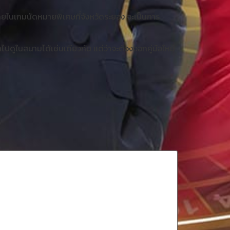
 โดยในเกมนัดหมายพิเศษที่จังหวัดระยอง จะเป็นการ
ปดูในสนามได้เช่นเดียวกัน แต่ว่าจะต้องออกคู่มือใหม่