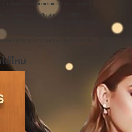
จน์ว่า ไทยลีก จะกลับมาแข่งแบบมีคู่รักบอลอีกทีได้ไหม
มาว่า การจัดบอลกระชับมิตรในรายการ “NEW
ต้า ไทยลีก จะสามารถกลับมาแข่งแบบมีคู่รักบอลได้
ดของเชื้อไวรัส วัวโรที่นา จะกลับมาระบาดอีกรอบใน
ลได้ไหม