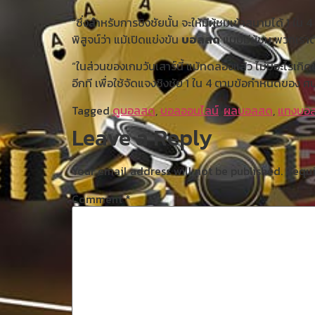
“ซึ่งสำหรับการชิงชัยนั้น จะให้มีผู้ชมเข้าสนามได้ 1
พิสูจน์ว่า แม้เปิดแข่งขัน
บอลสด
แบบมีผู้ชม พวกเราต
“ในส่วนของเกมวันเสาร์นี้ แม้ทดลองแล้ว ไม่มีอะไรเกิดขึ้
อีกที เพื่อใช้จัดแจงชิงชัย 1 ใน 4 ตามข้อกำหนดของ ศ
Tagged
ดูบอลสด
,
บอลออนไลน์
,
ผลบอลสด
,
แทงบอ
Leave a Reply
Your email address will not be published.
Requi
Comment
*