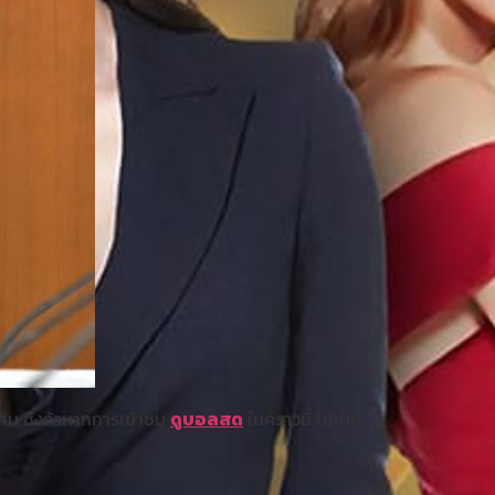
คน ซึ่งถ้าหากการเข้าชม
ดูบอลสด
ในคราวนี้ ไม่เป็น