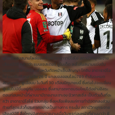
ยูไนเต็ดลงสนามโผล่แย่งเซ็นฟรีอาดาราบิโอโย่ สถานีวิทยุกระจาย
เสียงบีบีซี กล่าวว่า แมนเชสเตอร์ ยูไนเต็ด ลงไปในสนามแข่งขัน
บอลสด นิวคาสเซิ่ล เพื่อหวังตัดหน้าเซ็นสัญญา โทซิน อาดาราบิโอ
โย่ แนวรับตัวกลางวัย 26 ปี แทงบอลออนไลน์789 กำลังจะหมด
สัญญากับ ฟูเฉือนม ในวันที่ 30 เดือนมิถุนายนนี้ ซึ่งต่อไปจะเปลี่ยน
ผู้เล่นไม่มีขึ้นอยู่กับ บอลสด ซึ่งสามารถหาชมรมใหม่ได้อย่างอิสระ
ตอนก่อนหน้านี้ที่ผ่านมามีรายงานเจาะจง นิวคาสเซิ่ล เป็นตัวเต็งที่จะ
คว้า อาดาราบิโอโย่ ร่วมกลุ่ม ซึ่งเหลือเพียงแค่การทำข้อตกลงส่วน
ท้ายที่สุดแล้วก็ประกาศอย่างเป็นทางการ กระนั้น สถานีวิทยุกระจาย
เสียงบีบีซี สื่อใหญ่อังกฤษรายงานเมื่อวันพุธก่อนหน้าที่ผ่านมาว่า ผี