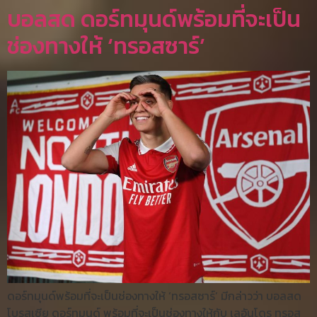
บอลสด ดอร์ทมุนด์พร้อมที่จะเป็น
ช่องทางให้ ‘ทรอสซาร์’
ดอร์ทมุนด์พร้อมที่จะเป็นช่องทางให้ ‘ทรอสซาร์’ มีกล่าวว่า บอลสด
โบรุสเซีย ดอร์ทมุนด์ พร้อมที่จะเป็นช่องทางให้กับ เลอันโดร ทรอส