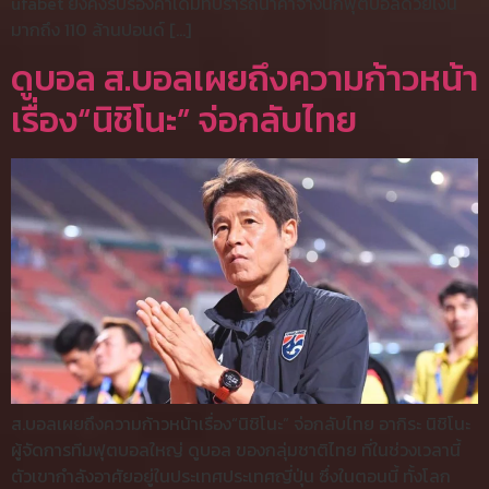
ufabet ยังคงรับรองคำเดิมที่ปรารถนาค่าจ้างนักฟุตบอลด้วยเงิน
มากถึง 110 ล้านปอนด์ […]
ดูบอล ส.บอลเผยถึงความก้าวหน้า
เรื่อง“นิชิโนะ” จ่อกลับไทย
ส.บอลเผยถึงความก้าวหน้าเรื่อง“นิชิโนะ” จ่อกลับไทย อากิระ นิชิโนะ
ผู้จัดการทีมฟุตบอลใหญ่ ดูบอล ของกลุ่มชาติไทย ที่ในช่วงเวลานี้
ตัวเขากำลังอาศัยอยู่ในประเทศประเทศญี่ปุ่น ซึ่งในตอนนี้ ทั้งโลก